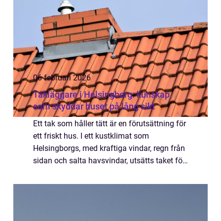
06 februari 2026
Takläggare i Helsingborg: kunskap
som skyddar huset på lång sikt
Ett tak som håller tätt är en förutsättning för
ett friskt hus. I ett kustklimat som
Helsingborgs, med kraftiga vindar, regn från
sidan och salta havsvindar, utsätts taket för
extra hård belastning...