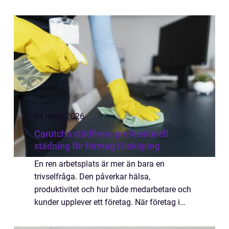
från privatpersoner som vill måla om huset
och från företag som driver omfa...
04 mars 2026
Carutcha städfirma professionell
städning för företag i linköping
En ren arbetsplats är mer än bara en
trivselfråga. Den påverkar hälsa,
produktivitet och hur både medarbetare och
kunder upplever ett företag. När företag i
Linköping letar efter en långsiktig partner för
lokalvård dyker Carutcha städfirma ofta upp