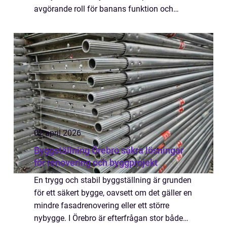
avgörande roll för banans funktion och
estetik. Att sköta om en golfbana innefattar
et...
02 april 2026
Byggställning Örebro säkra lösningar
för renovering och byggprojekt
En trygg och stabil byggställning är grunden
för ett säkert bygge, oavsett om det gäller en
mindre fasadrenovering eller ett större
nybygge. I Örebro är efterfrågan stor både