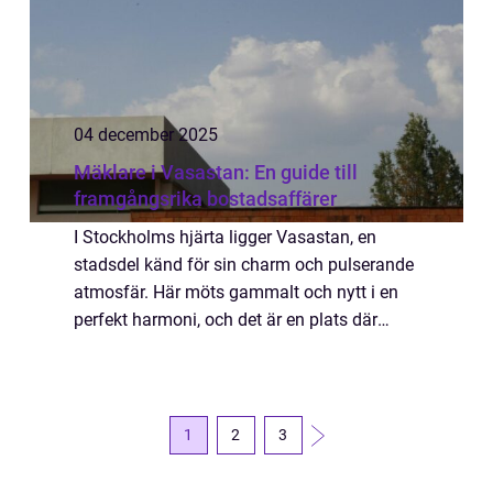
04 december 2025
Mäklare i Vasastan: En guide till
framgångsrika bostadsaffärer
I Stockholms hjärta ligger Vasastan, en
stadsdel känd för sin charm och pulserande
atmosfär. Här möts gammalt och nytt i en
perfekt harmoni, och det är en plats där
många drömmer om att bo. Att k&oum...
1
2
3