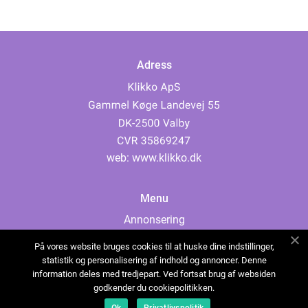
Adress
web:
www.klikko.dk
Menu
Annonsering
Om oss
På vores website bruges cookies til at huske dine indstillinger,
Cookies
statistik og personalisering af indhold og annoncer. Denne
information deles med tredjepart. Ved fortsat brug af websiden
Kontakta oss
godkender du cookiepolitikken.
Sitemap