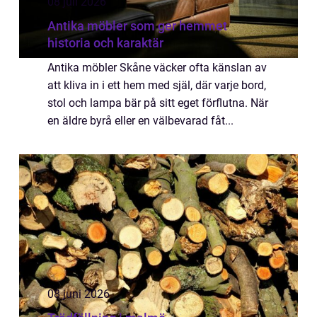
08 juli 2026
Antika möbler som ger hemmet
historia och karaktär
Antika möbler Skåne väcker ofta känslan av
att kliva in i ett hem med själ, där varje bord,
stol och lampa bär på sitt eget förflutna. När
en äldre byrå eller en välbevarad fåt...
08 juni 2026