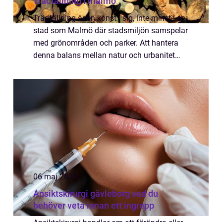
Trädfällning i malmö
Trädfällning är en konst i sig, inte minst i en
stad som Malmö där stadsmiljön samspelar
med grönområden och parker. Att hantera
denna balans mellan natur och urbanitet
kräver både kunskap och erfarenhet. Malmö
är känt för sina gröna oaser som utgör ...
06 maj 2026
Ansiktskirurgi gävleborg vad du
behöver veta innan ett ingrepp