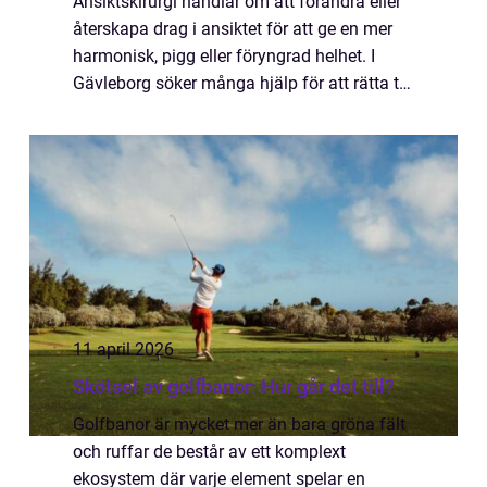
Ansiktskirurgi handlar om att förändra eller
återskapa drag i ansiktet för att ge en mer
harmonisk, pigg eller föryngrad helhet. I
Gävleborg söker många hjälp för att rätta till
ålderstecken, medfödda drag eller följder av
skador. Oavsett orsak kräve...
11 april 2026
Skötsel av golfbanor: Hur går det till?
Golfbanor är mycket mer än bara gröna fält
och ruffar de består av ett komplext
ekosystem där varje element spelar en