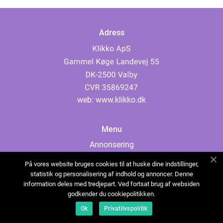
Adress
web:
www.klikko.dk
Menu
Annonsering
Om oss
På vores website bruges cookies til at huske dine indstillinger,
Cookies
statistik og personalisering af indhold og annoncer. Denne
information deles med tredjepart. Ved fortsat brug af websiden
Kontakta oss
godkender du cookiepolitikken.
Sitemap
Ok
Privatlivspolitik