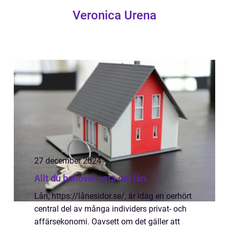
Veronica Urena
27 december 2024
Allt du behöver veta om lån
Lån, https://lånesidor.se/, är idag en oerhört
central del av många individers privat- och
affärsekonomi. Oavsett om det gäller att