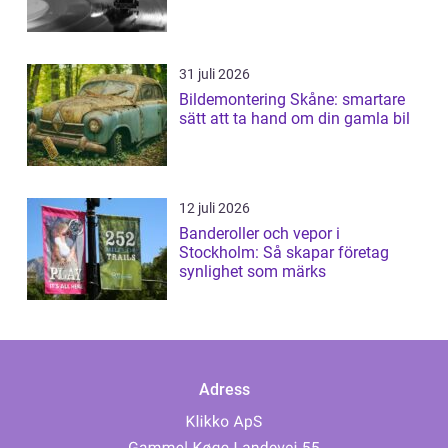
31 juli 2026
Bildemontering Skåne: smartare
sätt att ta hand om din gamla bil
12 juli 2026
Banderoller och vepor i
Stockholm: Så skapar företag
synlighet som märks
Adress