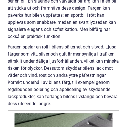
ser en bil. En slående och välvalda bilfärg kan få en bil
att sticka ut och framhäva dess design. Färgen kan
påverka hur bilen uppfattas; en sportbil i rött kan
upplevas som snabbare, medan en svart lyxsedan kan
signalera elegans och sofistikation. Men bilfärg har
också en praktisk funktion.
Färgen spelar en roll i bilens säkerhet och skydd. Ljusa
färger som vitt, silver och gult är mer synliga i trafiken,
särskilt under dåliga ljusförhållanden, vilket kan minska
risken för olyckor. Dessutom skyddar bilens lack mot
väder och vind, rost och andra yttre påfrestningar.
Korrekt underhåll av bilens färg, till exempel genom
regelbunden polering och applicering av skyddande
lackprodukter, kan förlänga bilens livslängd och bevara
dess utseende längre.