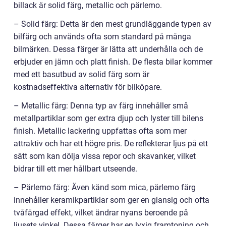
billack är solid färg, metallic och pärlemo.
– Solid färg: Detta är den mest grundläggande typen av
bilfärg och används ofta som standard på många
bilmärken. Dessa färger är lätta att underhålla och de
erbjuder en jämn och platt finish. De flesta bilar kommer
med ett basutbud av solid färg som är
kostnadseffektiva alternativ för bilköpare.
– Metallic färg: Denna typ av färg innehåller små
metallpartiklar som ger extra djup och lyster till bilens
finish. Metallic lackering uppfattas ofta som mer
attraktiv och har ett högre pris. De reflekterar ljus på ett
sätt som kan dölja vissa repor och skavanker, vilket
bidrar till ett mer hållbart utseende.
– Pärlemo färg: Även känd som mica, pärlemo färg
innehåller keramikpartiklar som ger en glansig och ofta
tvåfärgad effekt, vilket ändrar nyans beroende på
ljusets vinkel. Dessa färger har en lyxig framtoning och