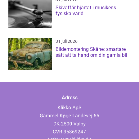
Skivaffär hjärtat i musikens
fysiska värld
31 juli 2026
Bildemontering Skåne: smartare
sätt att ta hand om din gamla bil
Adress