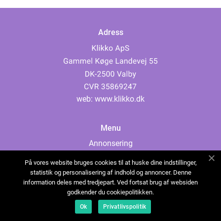
Adress
web:
www.klikko.dk
Menu
Annonsering
Om oss
På vores website bruges cookies til at huske dine indstillinger,
Cookies
statistik og personalisering af indhold og annoncer. Denne
information deles med tredjepart. Ved fortsat brug af websiden
Kontakta oss
godkender du cookiepolitikken.
Sitemap
Ok
Privatlivspolitik