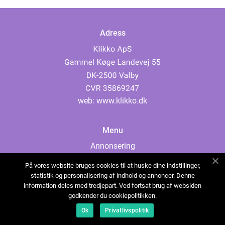
Adress
web:
www.klikko.dk
Menu
Annonsering
Om oss
På vores website bruges cookies til at huske dine indstillinger,
Cookies
statistik og personalisering af indhold og annoncer. Denne
information deles med tredjepart. Ved fortsat brug af websiden
Kontakta oss
godkender du cookiepolitikken.
Sitemap
Ok
Privatlivspolitik