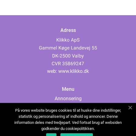
Adress
web:
www.klikko.dk
Menu
Annonsering
Om oss
På vores website bruges cookies til at huske dine indstillinger,
Cookies
statistik og personalisering af indhold og annoncer. Denne
information deles med tredjepart. Ved fortsat brug af websiden
Kontakta oss
godkender du cookiepolitikken.
Sitemap