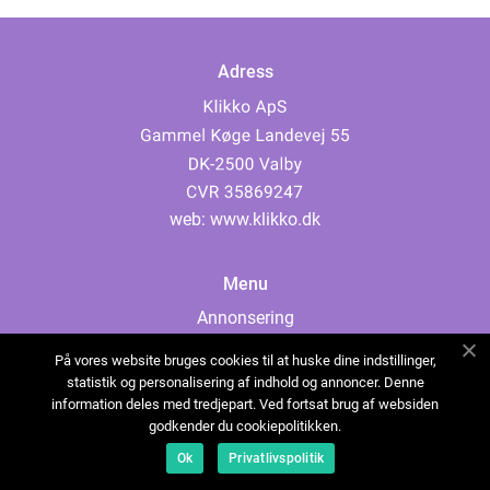
Adress
web:
www.klikko.dk
Menu
Annonsering
Om oss
På vores website bruges cookies til at huske dine indstillinger,
Cookies
statistik og personalisering af indhold og annoncer. Denne
information deles med tredjepart. Ved fortsat brug af websiden
Kontakta oss
godkender du cookiepolitikken.
Sitemap
Ok
Privatlivspolitik