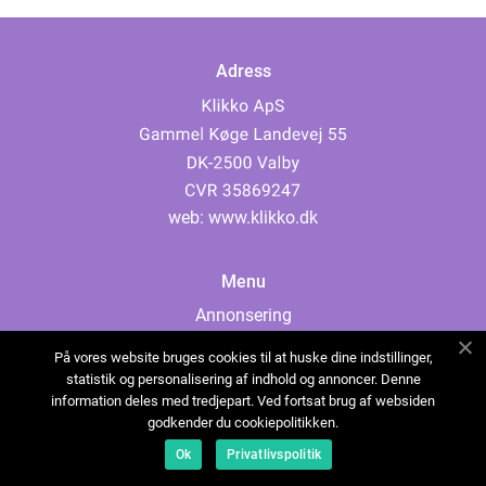
Adress
web:
www.klikko.dk
Menu
Annonsering
Om oss
På vores website bruges cookies til at huske dine indstillinger,
Cookies
statistik og personalisering af indhold og annoncer. Denne
information deles med tredjepart. Ved fortsat brug af websiden
Kontakta oss
godkender du cookiepolitikken.
Sitemap
Ok
Privatlivspolitik