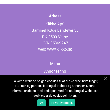
Adress
web:
www.klikko.dk
Menu
Annonsering
Om oss
På vores website bruges cookies til at huske dine indstillinger,
Cookies
statistik og personalisering af indhold og annoncer. Denne
information deles med tredjepart. Ved fortsat brug af websiden
Kontakta oss
godkender du cookiepolitikken.
Sitemap
Ok
Privatlivspolitik