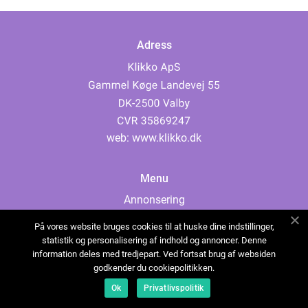
Adress
web:
www.klikko.dk
Menu
Annonsering
Om oss
På vores website bruges cookies til at huske dine indstillinger,
Cookies
statistik og personalisering af indhold og annoncer. Denne
information deles med tredjepart. Ved fortsat brug af websiden
Kontakta oss
godkender du cookiepolitikken.
Sitemap
Ok
Privatlivspolitik