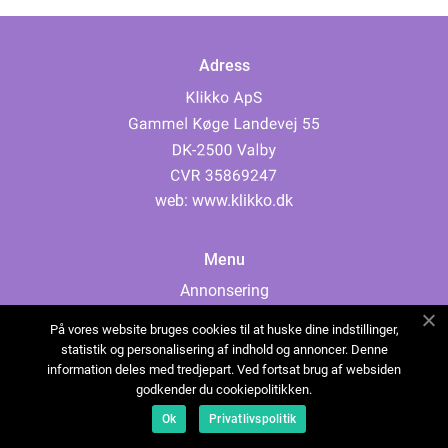
Adress
web:
www.klikko.dk
Menu
Annonsering
Om oss
På vores website bruges cookies til at huske dine indstillinger,
Cookies
statistik og personalisering af indhold og annoncer. Denne
information deles med tredjepart. Ved fortsat brug af websiden
Kontakta oss
godkender du cookiepolitikken.
Sitemap
Ok
Privatlivspolitik