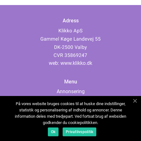
Adress
web:
www.klikko.dk
Menu
Annonsering
Om oss
På vores website bruges cookies til at huske dine indstillinger,
Cookies
statistik og personalisering af indhold og annoncer. Denne
information deles med tredjepart. Ved fortsat brug af websiden
Kontakta oss
godkender du cookiepolitikken.
Sitemap
Ok
Privatlivspolitik