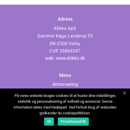
Adress
web:
www.klikko.dk
Menu
Annonsering
Om oss
På vores website bruges cookies til at huske dine indstillinger,
Cookies
statistik og personalisering af indhold og annoncer. Denne
information deles med tredjepart. Ved fortsat brug af websiden
Kontakta oss
godkender du cookiepolitikken.
Sitemap
Ok
Privatlivspolitik