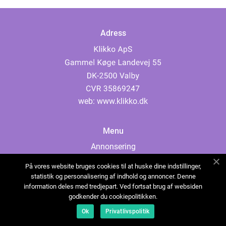
Adress
web:
www.klikko.dk
Menu
Annonsering
Om oss
På vores website bruges cookies til at huske dine indstillinger,
Cookies
statistik og personalisering af indhold og annoncer. Denne
information deles med tredjepart. Ved fortsat brug af websiden
Kontakta oss
godkender du cookiepolitikken.
Sitemap
Ok
Privatlivspolitik