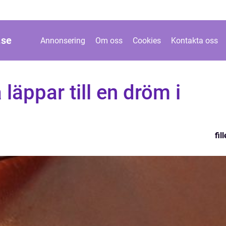
.
se
Annonsering
Om oss
Cookies
Kontakta oss
 läppar till en dröm i
fil