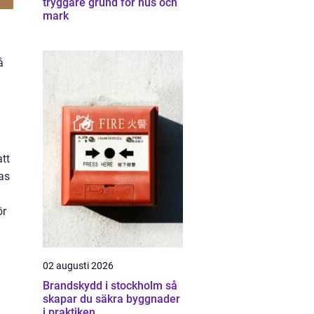
tryggare grund för hus och
mark
å
att
as
ör
02 augusti 2026
Brandskydd i stockholm så
skapar du säkra byggnader
i praktiken