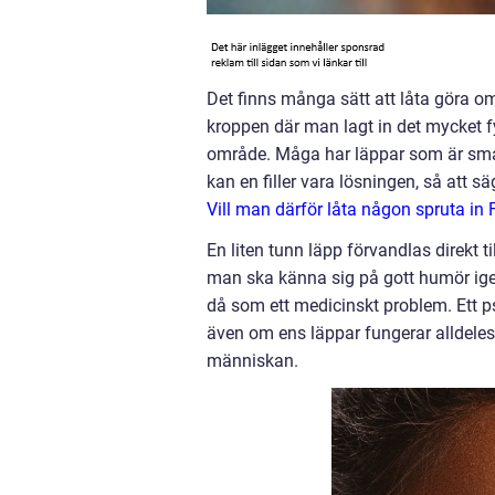
Det finns många sätt att låta göra om s
kroppen där man lagt in det mycket fyl
område. Måga har läppar som är sma
kan en filler vara lösningen, så att s
Vill man därför låta någon spruta in F
En liten tunn läpp förvandlas direkt t
man ska känna sig på gott humör igen
då som ett medicinskt problem. Ett p
även om ens läppar fungerar alldeles
människan.