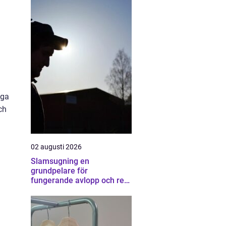
iga
ch
02 augusti 2026
Slamsugning en
grundpelare för
fungerande avlopp och ren
miljö