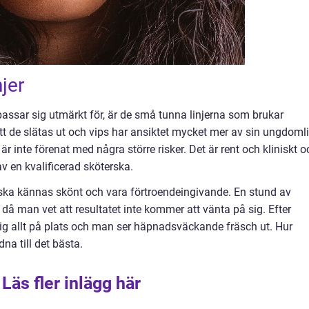
njer
passar sig utmärkt för, är de små tunna linjerna som brukar
 att de slätas ut och vips har ansiktet mycket mer av sin ungdoml
 är inte förenat med några större risker. Det är rent och kliniskt o
 av en kvalificerad sköterska.
 ska kännas skönt och vara förtroendeingivande. En stund av
 då man vet att resultatet inte kommer att vänta på sig. Efter
ig allt på plats och man ser häpnadsväckande fräsch ut. Hur
dna till det bästa.
Läs fler inlägg här