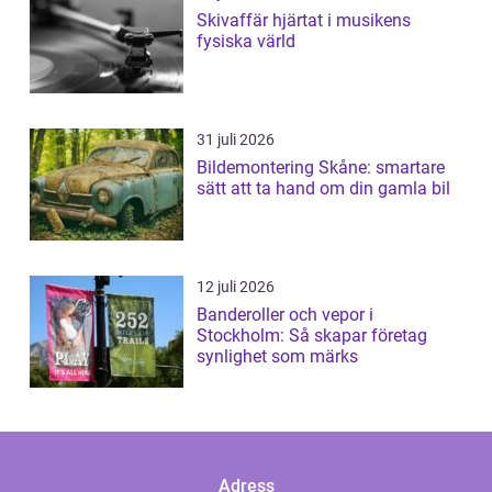
Skivaffär hjärtat i musikens
fysiska värld
31 juli 2026
Bildemontering Skåne: smartare
sätt att ta hand om din gamla bil
12 juli 2026
Banderoller och vepor i
Stockholm: Så skapar företag
synlighet som märks
Adress