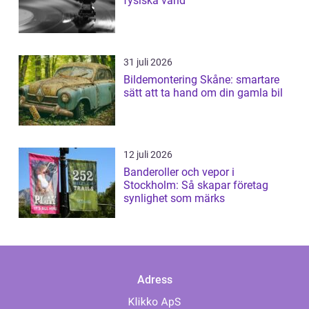
fysiska värld
31 juli 2026
Bildemontering Skåne: smartare
sätt att ta hand om din gamla bil
12 juli 2026
Banderoller och vepor i
Stockholm: Så skapar företag
synlighet som märks
Adress