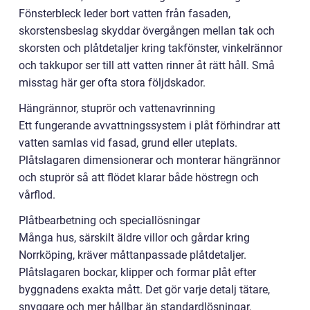
Fönsterbleck leder bort vatten från fasaden,
skorstensbeslag skyddar övergången mellan tak och
skorsten och plåtdetaljer kring takfönster, vinkelrännor
och takkupor ser till att vatten rinner åt rätt håll. Små
misstag här ger ofta stora följdskador.
Hängrännor, stuprör och vattenavrinning
Ett fungerande avvattningssystem i plåt förhindrar att
vatten samlas vid fasad, grund eller uteplats.
Plåtslagaren dimensionerar och monterar hängrännor
och stuprör så att flödet klarar både höstregn och
vårflod.
Plåtbearbetning och speciallösningar
Många hus, särskilt äldre villor och gårdar kring
Norrköping, kräver måttanpassade plåtdetaljer.
Plåtslagaren bockar, klipper och formar plåt efter
byggnadens exakta mått. Det gör varje detalj tätare,
snyggare och mer hållbar än standardlösningar.