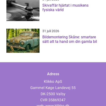
Skivaffär hjärtat i musikens
fysiska värld
31 juli 2026
Bildemontering Skåne: smartare
sätt att ta hand om din gamla bil
Adress
web:
www.klikko.dk