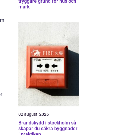
tryggare grund för hus och
mark
om
å
ör
a
02 augusti 2026
Brandskydd i stockholm så
skapar du säkra byggnader
i praktiken