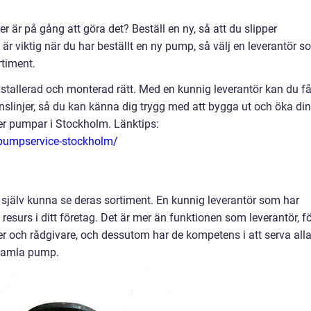
r är på gång att göra det? Beställ en ny, så att du slipper
r viktig när du har beställt en ny pump, så välj en leverantör s
rtiment.
nstallerad och monterad rätt. Med en kunnig leverantör kan du f
nslinjer, så du kan känna dig trygg med att bygga ut och öka din
er pumpar i Stockholm. Länktips:
/pumpservice-stockholm/
själv kunna se deras sortiment. En kunnig leverantör som har
g resurs i ditt företag. Det är mer än funktionen som leverantör, f
er och rådgivare, och dessutom har de kompetens i att serva all
 gamla pump.