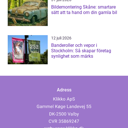
Bildemontering Skåne: smartare
sätt att ta hand om din gamla bil
12 juli 2026
Banderoller och vepor i
Stockholm: Så skapar företag
synlighet som märks
Adress