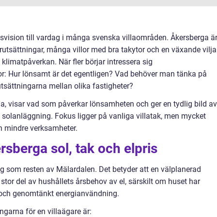
dsvision till vardag i många svenska villaområden. Åkersberga ä
utsättningar, många villor med bra takytor och en växande vilja
limatpåverkan. När fler börjar intressera sig
r: Hur lönsamt är det egentligen? Vad behöver man tänka på
rutsättningarna mellan olika fastigheter?
a, visar vad som påverkar lönsamheten och ger en tydlig bild av
ig solanläggning. Fokus ligger på vanliga villatak, men mycket
ch mindre verksamheter.
rsberga sol, tak och elpris
ng som resten av Mälardalen. Det betyder att en välplanerad
tor del av hushållets årsbehov av el, särskilt om huset har
 och genomtänkt energianvändning.
ingarna för en villaägare är: