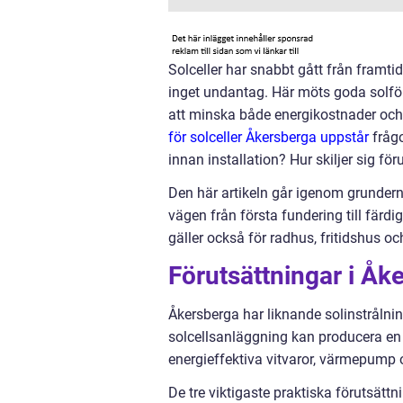
Solceller har snabbt gått från framti
inget undantag. Här möts goda solför
att minska både energikostnader och k
för solceller Åkersberga uppstår
frågo
innan installation? Hur skiljer sig fö
Den här artikeln går igenom grundern
vägen från första fundering till färd
gäller också för radhus, fritidshus o
Förutsättningar i Åke
Åkersberga har liknande solinstrålni
solcellsanläggning kan producera en s
energieffektiva vitvaror, värmepump
De tre viktigaste praktiska förutsättn