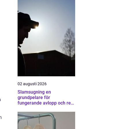
02 augusti 2026
Slamsugning en
grundpelare för
a
fungerande avlopp och ren
miljö
n