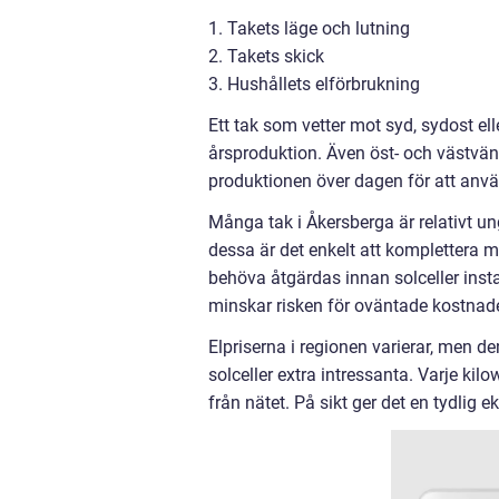
1. Takets läge och lutning
2. Takets skick
3. Hushållets elförbrukning
Ett tak som vetter mot syd, sydost el
årsproduktion. Även öst- och västvänd
produktionen över dagen för att använ
Många tak i Åkersberga är relativt un
dessa är det enkelt att komplettera me
behöva åtgärdas innan solceller insta
minskar risken för oväntade kostnade
Elpriserna i regionen varierar, men d
solceller extra intressanta. Varje k
från nätet. På sikt ger det en tydlig 