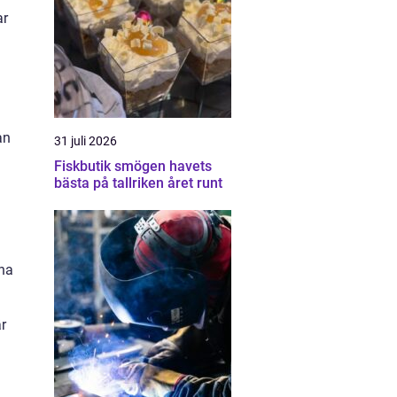
ar
an
31 juli 2026
Fiskbutik smögen havets
bästa på tallriken året runt
ana
är