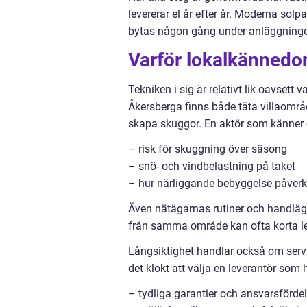
levererar el år efter år. Moderna solp
bytas någon gång under anläggninge
Varför lokalkännedom
Tekniken i sig är relativt lik oavsett
Åkersberga finns både täta villaom
skapa skuggor. En aktör som känner
– risk för skuggning över säsong
– snö- och vindbelastning på taket
– hur närliggande bebyggelse påverk
Även nätägarnas rutiner och handläggn
från samma område kan ofta korta le
Långsiktighet handlar också om servic
det klokt att välja en leverantör som 
– tydliga garantier och ansvarsförde