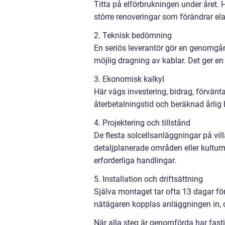
Titta på elförbrukningen under året.
större renoveringar som förändrar e
2. Teknisk bedömning
En seriös leverantör gör en genomgång
möjlig dragning av kablar. Det ger en
3. Ekonomisk kalkyl
Här vägs investering, bidrag, förvänta
återbetalningstid och beräknad årlig 
4. Projektering och tillstånd
De flesta solcellsanläggningar på vill
detaljplanerade områden eller kultur
erforderliga handlingar.
5. Installation och driftsättning
Själva montaget tar ofta 13 dagar fö
nätägaren kopplas anläggningen in, oc
När alla steg är genomförda har fast