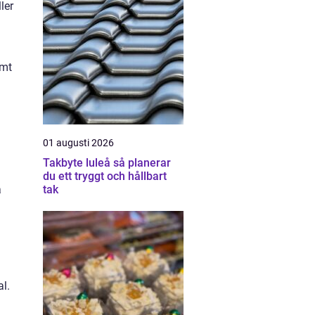
ler
amt
01 augusti 2026
Takbyte luleå så planerar
du ett tryggt och hållbart
tak
a
al.