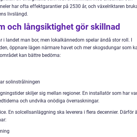
aneler har ofta effektgarantier på 2530 år, och växelriktaren bruk
ns livslängd.
 och långsiktighet gör skillnad
 var i landet man bor, men lokalkännedom spelar ändå stor roll. I
råden, öppnare lägen närmare havet och mer skogsdungar som k
 området kan bättre bedöma:
ar solinstrålningen
ingstider skiljer sig mellan regioner. En installatör som har v
dtiderna och undvika onödiga överraskningar.
e. En solcellsanläggning ska leverera i flera decennier. Därför 
har:
lning