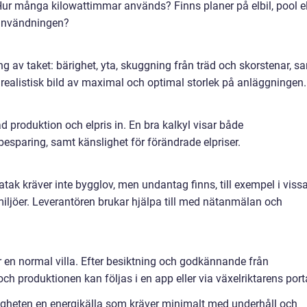
 Hur många kilowattimmar används? Finns planer på elbil, pool el
lanvändningen?
 av taket: bärighet, yta, skuggning från träd och skorstenar, s
 realistisk bild av maximal och optimal storlek på anläggningen.
d produktion och elpris in. En bra kalkyl visar både
besparing, samt känslighet för förändrade elpriser.
atak kräver inte bygglov, men undantag finns, till exempel i viss
miljöer. Leverantören brukar hjälpa till med nätanmälan och
r en normal villa. Efter besiktning och godkännande från
h produktionen kan följas i en app eller via växelriktarens port
igheten en energikälla som kräver minimalt med underhåll och