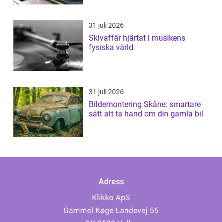
31 juli 2026
Skivaffär hjärtat i musikens
fysiska värld
31 juli 2026
Bildemontering Skåne: smartare
sätt att ta hand om din gamla bil
Adress