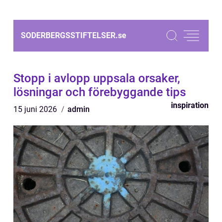
SODERBERGSSTIFTELSER.
se
Stopp i avlopp uppsala orsaker,
lösningar och förebyggande tips
inspiration
15 juni 2026
admin