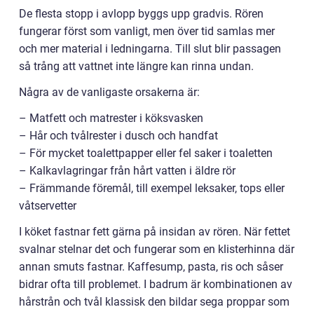
De flesta stopp i avlopp byggs upp gradvis. Rören
fungerar först som vanligt, men över tid samlas mer
och mer material i ledningarna. Till slut blir passagen
så trång att vattnet inte längre kan rinna undan.
Några av de vanligaste orsakerna är:
– Matfett och matrester i köksvasken
– Hår och tvålrester i dusch och handfat
– För mycket toalettpapper eller fel saker i toaletten
– Kalkavlagringar från hårt vatten i äldre rör
– Främmande föremål, till exempel leksaker, tops eller
våtservetter
I köket fastnar fett gärna på insidan av rören. När fettet
svalnar stelnar det och fungerar som en klisterhinna där
annan smuts fastnar. Kaffesump, pasta, ris och såser
bidrar ofta till problemet. I badrum är kombinationen av
hårstrån och tvål klassisk den bildar sega proppar som