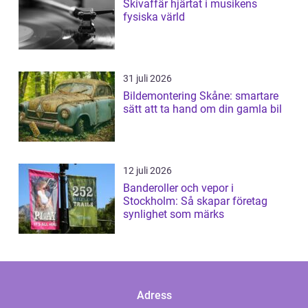
Skivaffär hjärtat i musikens
fysiska värld
31 juli 2026
Bildemontering Skåne: smartare
sätt att ta hand om din gamla bil
12 juli 2026
Banderoller och vepor i
Stockholm: Så skapar företag
synlighet som märks
Adress