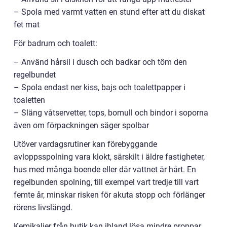
– Spola med varmt vatten en stund efter att du diskat
fet mat
För badrum och toalett:
– Använd hårsil i dusch och badkar och töm den
regelbundet
– Spola endast ner kiss, bajs och toalettpapper i
toaletten
– Släng våtservetter, tops, bomull och bindor i soporna
även om förpackningen säger spolbar
Utöver vardagsrutiner kan förebyggande
avloppsspolning vara klokt, särskilt i äldre fastigheter,
hus med många boende eller där vattnet är hårt. En
regelbunden spolning, till exempel vart tredje till vart
femte år, minskar risken för akuta stopp och förlänger
rörens livslängd.
Kemikalier från butik kan ibland lösa mindre proppar