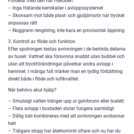
Fördelar med den här metoden:
– Inga frätande kemikalier i avloppssystemet
– Skonsam mot både plast- och gjutjärnsrör när trycket
anpassas rätt
– Noggrann rengöring, inte bara en provisorisk öppning
3. Kontroll av flöde och funktion
Efter spolningen testas avrinningen i de berörda delarna
av huset. Vattnet ska försvinna snabbt utan bubbel och
utan att tryckförändringar påverkar andra avlopp i
hemmet. I många fall märker man en tydlig förbättring
direkt både i flöde och luftkvalitet.
När behövs akut hjälp?
– Smutsigt vatten tränger upp ur golvbrunn eller toalett
– Flera avlopp i bostaden slutar fungera samtidigt
– Dålig lukt kombineras med att avrinningen avstannar
helt
– Tidigare stopp har återkommit oftare och nu har du