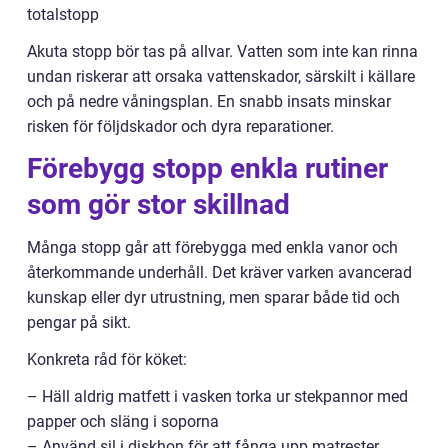
totalstopp
Akuta stopp bör tas på allvar. Vatten som inte kan rinna
undan riskerar att orsaka vattenskador, särskilt i källare
och på nedre våningsplan. En snabb insats minskar
risken för följdskador och dyra reparationer.
Förebygg stopp enkla rutiner
som gör stor skillnad
Många stopp går att förebygga med enkla vanor och
återkommande underhåll. Det kräver varken avancerad
kunskap eller dyr utrustning, men sparar både tid och
pengar på sikt.
Konkreta råd för köket:
– Häll aldrig matfett i vasken torka ur stekpannor med
papper och släng i soporna
– Använd sil i diskhon för att fånga upp matrester