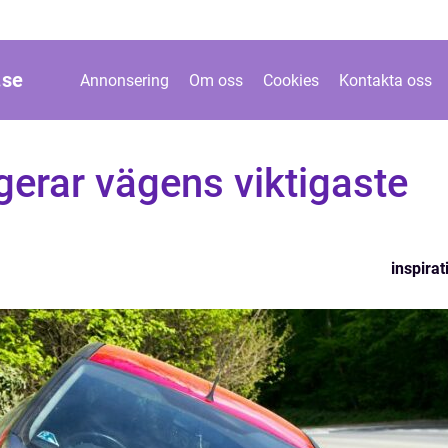
.
se
Annonsering
Om oss
Cookies
Kontakta oss
gerar vägens viktigaste
inspirat