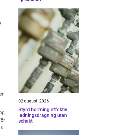
h
 en
02 augusti 2026
Styrd borrning effektiv
pp,
ledningsdragning utan
för
schakt
ik.