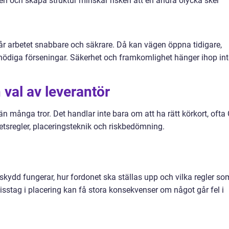
ken och skapa struktur minskar risken att en andra olycka sker
går arbetet snabbare och säkrare. Då kan vägen öppna tidigare,
onödiga förseningar. Säkerhet och framkomlighet hänger ihop int
val av leverantör
 än många tror. Det handlar inte bara om att ha rätt körkort, ofta 
etsregler, placeringsteknik och riskbedömning.
skydd fungerar, hur fordonet ska ställas upp och vilka regler so
isstag i placering kan få stora konsekvenser om något går fel i