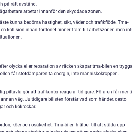
ch på rätt avstånd.
vägarbetare arbetar innanför den skyddade zonen.
ste kunna bedöma hastighet, sikt, väder och trafikflöde. Tma-
p en kollision innan fordonet hinner fram till arbetszonen men int
situationen.
ter olycka eller reparation av räcken skapar tma-bilen en trygg
trollen får stötdämparen ta energin, inte människokroppen.
lig piltavla gör att trafikanter reagerar tidigare. Föraren får mer t
 en annan väg. Ju tidigare bilisten förstår vad som händer, desto
gar och kökrockar.
fordon, köer och osäkerhet. Tma-bilen hjälper till att städa upp