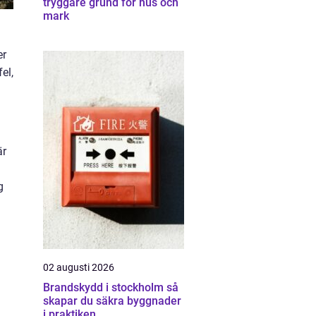
tryggare grund för hus och
mark
er
el,
är
g
02 augusti 2026
Brandskydd i stockholm så
skapar du säkra byggnader
i praktiken