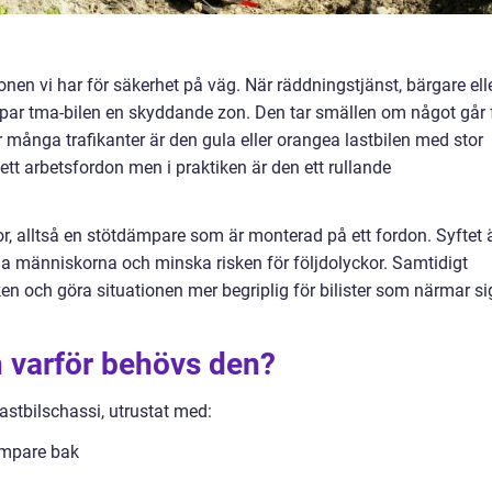
onen vi har för säkerhet på väg. När räddningstjänst, bärgare ell
apar tma-bilen en skyddande zon. Den tar smällen om något går f
r många trafikanter är den gula eller orangea lastbilen med stor
t arbetsfordon men i praktiken är den ett rullande
r, alltså en stötdämpare som är monterad på ett fordon. Syftet 
da människorna och minska risken för följdolyckor. Samtidigt
fiken och göra situationen mer begriplig för bilister som närmar si
h varför behövs den?
lastbilschassi, utrustat med:
ämpare bak