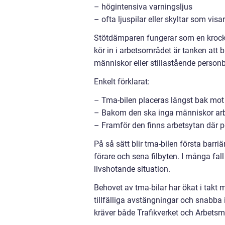
– högintensiva varningsljus
– ofta ljuspilar eller skyltar som vis
Stötdämparen fungerar som en krockk
kör in i arbetsområdet är tanken att b
människor eller stillastående personbi
Enkelt förklarat:
– Tma-bilen placeras längst bak mot 
– Bakom den ska inga människor arb
– Framför den finns arbetsytan där p
På så sätt blir tma-bilen första barr
förare och sena filbyten. I många fal
livshotande situation.
Behovet av tma-bilar har ökat i takt m
tillfälliga avstängningar och snabba 
kräver både Trafikverket och Arbetsmil