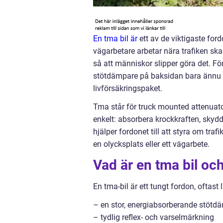
En tma bil är
ett av de viktigaste ford
vägarbetare arbetar nära trafiken sk
så att människor slipper göra det. Fö
stötdämpare på baksidan bara ännu et
livförsäkringspaket.
Tma står för truck mounted attenuato
enkelt: absorbera krockkraften, skyd
hjälper fordonet till att styra om tra
en olycksplats eller ett vägarbete.
Vad är en tma bil oc
En tma-bil är ett tungt fordon, oftast 
– en stor, energiabsorberande stötd
– tydlig reflex- och varselmärkning