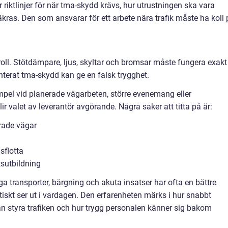
 riktlinjer för när tma-skydd krävs, hur utrustningen ska vara
kras. Den som ansvarar för ett arbete nära trafik måste ha koll 
oll. Stötdämpare, ljus, skyltar och bromsar måste fungera exakt
monterat tma-skydd kan ge en falsk trygghet.
empel vid planerade vägarbeten, större evenemang eller
 valet av leverantör avgörande. Några saker att titta på är:
erade vägar
sflotta
sutbildning
a transporter, bärgning och akuta insatser har ofta en bättre
ktiskt ser ut i vardagen. Den erfarenheten märks i hur snabbt
kan styra trafiken och hur trygg personalen känner sig bakom