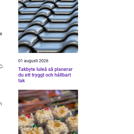
e
01 augusti 2026
C-
Takbyte luleå så planerar
du ett tryggt och hållbart
tak
m