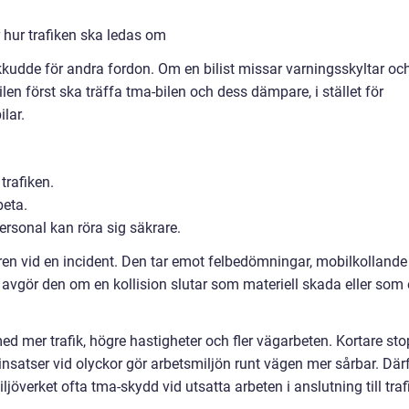
ar hur trafiken ska ledas om
udde för andra fordon. Om en bilist missar varningsskyltar oc
ilen först ska träffa tma-bilen och dess dämpare, i stället för
lar.
trafiken.
eta.
ersonal kan röra sig säkrare.
iären vid en incident. Den tar emot felbedömningar, mobilkollande
l avgör den om en kollision slutar som materiell skada eller som
ed mer trafik, högre hastigheter och fler vägarbeten. Kortare sto
insatser vid olyckor gör arbetsmiljön runt vägen mer sårbar. Där
jöverket ofta tma-skydd vid utsatta arbeten i anslutning till traf