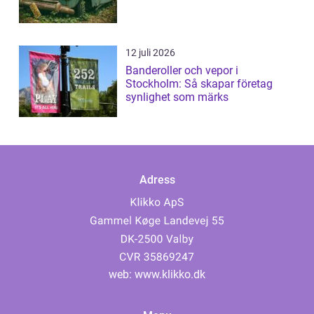
12 juli 2026
Banderoller och vepor i
Stockholm: Så skapar företag
synlighet som märks
Adress
web:
www.klikko.dk