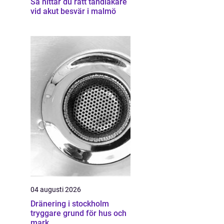
Så hittar du rätt tandläkare
vid akut besvär i malmö
04 augusti 2026
Dränering i stockholm
tryggare grund för hus och
mark