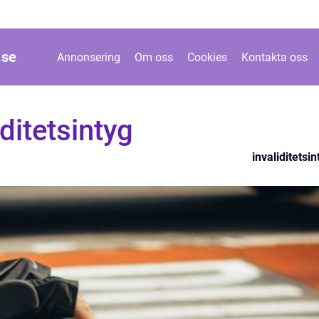
.
se
Annonsering
Om oss
Cookies
Kontakta oss
iditetsintyg
invaliditetsin