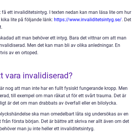
tt få ett invaliditetsintyg. I texten nedan kan man läsa lite om hur
kika lite på följande länk:
https://www.invaliditetsintyg.se/
. Det
t.
skadad att man behöver ett intyg. Bara det vittnar om att man
a invalidiserad. Men det kan man bli av olika anledningar. En
tvis av en ortoped.
t vara invalidiserad?
r nog att man inte har en fullt fysiskt fungerande kropp. Men
rad, till exempel om man råkat ut för ett svårt trauma. Det är
igt är det om man drabbats av överfall eller en bilolycka.
olyckshändelse ska man omedelbart låta sig undersökas av en
 från första början. Det är bättre att skriva ner allt även om det
 behöver man ju inte heller ett invaliditetsintyg.