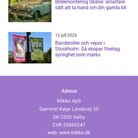
Bildemontering Skåne: smartare
sätt att ta hand om din gamla bil
12 juli 2026
Banderoller och vepor i
Stockholm: Så skapar företag
synlighet som märks
Adress
web:
www.klikko.dk