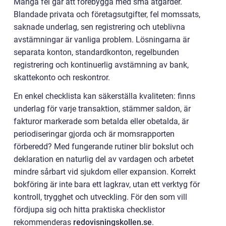
Många fel går att förebygga med små åtgärder.
Blandade privata och företagsutgifter, fel momssats,
saknade underlag, sen registrering och uteblivna
avstämningar är vanliga problem. Lösningarna är
separata konton, standardkonton, regelbunden
registrering och kontinuerlig avstämning av bank,
skattekonto och reskontror.
En enkel checklista kan säkerställa kvaliteten: finns
underlag för varje transaktion, stämmer saldon, är
fakturor markerade som betalda eller obetalda, är
periodiseringar gjorda och är momsrapporten
förberedd? Med fungerande rutiner blir bokslut och
deklaration en naturlig del av vardagen och arbetet
mindre sårbart vid sjukdom eller expansion. Korrekt
bokföring är inte bara ett lagkrav, utan ett verktyg för
kontroll, trygghet och utveckling. För den som vill
fördjupa sig och hitta praktiska checklistor
rekommenderas
redovisningskollen.se
.