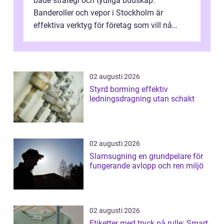
både strategi och tydliga budskap.
Banderoller och vepor i Stockholm är
effektiva verktyg för företag som vill nå
kunder, skapa...
02 augusti 2026
Styrd borrning effektiv
ledningsdragning utan schakt
02 augusti 2026
Slamsugning en grundpelare för
fungerande avlopp och ren miljö
02 augusti 2026
Etiketter med tryck på rulle: Smart