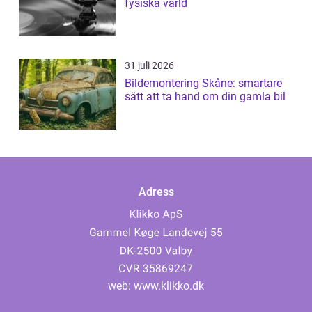
fysiska värld
31 juli 2026
Bildemontering Skåne: smartare
sätt att ta hand om din gamla bil
Adress
web:
www.klikko.dk