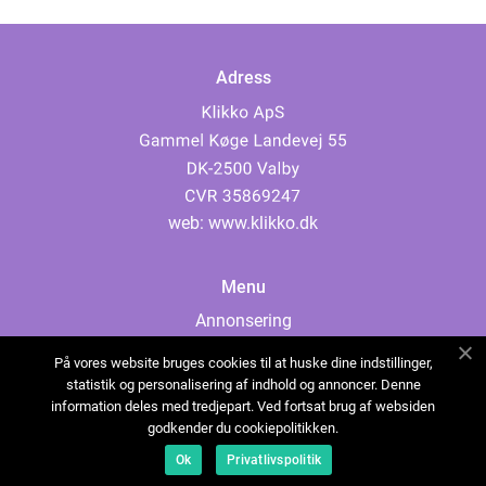
Adress
web:
www.klikko.dk
Menu
Annonsering
Om oss
På vores website bruges cookies til at huske dine indstillinger,
Cookies
statistik og personalisering af indhold og annoncer. Denne
information deles med tredjepart. Ved fortsat brug af websiden
Kontakta oss
godkender du cookiepolitikken.
Sitemap
Ok
Privatlivspolitik