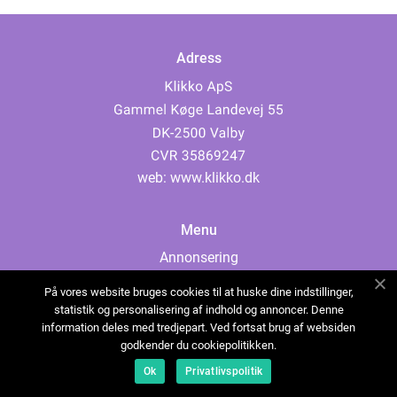
Adress
web:
www.klikko.dk
Menu
Annonsering
Om oss
På vores website bruges cookies til at huske dine indstillinger,
Cookies
statistik og personalisering af indhold og annoncer. Denne
information deles med tredjepart. Ved fortsat brug af websiden
Kontakta oss
godkender du cookiepolitikken.
Sitemap
Ok
Privatlivspolitik