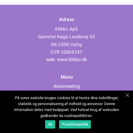
Adress
web:
www.klikko.dk
Menu
Annonsering
Om oss
På vores website bruges cookies til at huske dine indstillinger,
Cookies
statistik og personalisering af indhold og annoncer. Denne
information deles med tredjepart. Ved fortsat brug af websiden
Kontakta oss
godkender du cookiepolitikken.
Sitemap
Ok
Privatlivspolitik