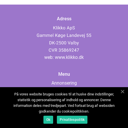
Adress
web:
www.klikko.dk
Menu
Annonsering
Om oss
På vores website bruges cookies til at huske dine indstillinger,
Cookies
statistik og personalisering af indhold og annoncer. Denne
information deles med tredjepart. Ved fortsat brug af websiden
Kontakta oss
godkender du cookiepolitikken.
Sitemap
Ok
Privatlivspolitik