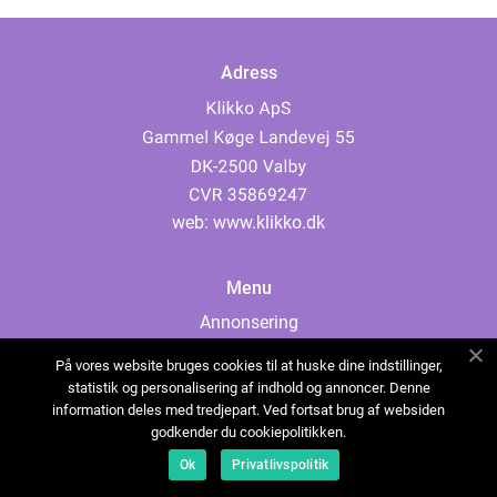
Adress
web:
www.klikko.dk
Menu
Annonsering
Om oss
På vores website bruges cookies til at huske dine indstillinger,
Cookies
statistik og personalisering af indhold og annoncer. Denne
information deles med tredjepart. Ved fortsat brug af websiden
Kontakta oss
godkender du cookiepolitikken.
Sitemap
Ok
Privatlivspolitik