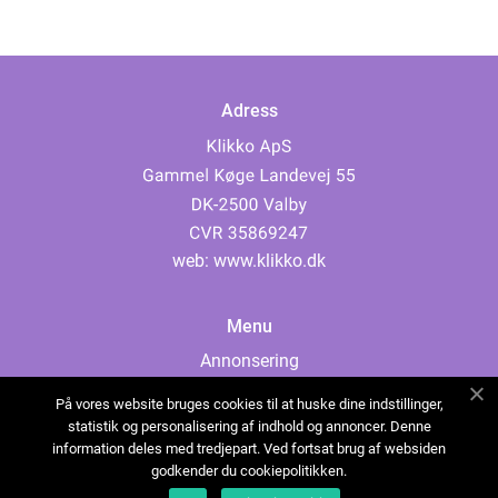
Adress
web:
www.klikko.dk
Menu
Annonsering
Om oss
På vores website bruges cookies til at huske dine indstillinger,
Cookies
statistik og personalisering af indhold og annoncer. Denne
information deles med tredjepart. Ved fortsat brug af websiden
Kontakta oss
godkender du cookiepolitikken.
Sitemap