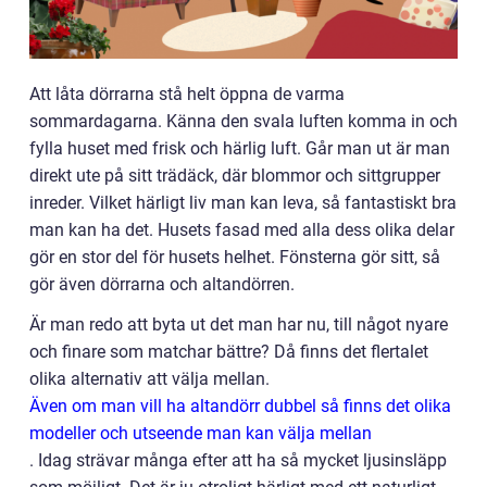
Att låta dörrarna stå helt öppna de varma
sommardagarna. Känna den svala luften komma in och
fylla huset med frisk och härlig luft. Går man ut är man
direkt ute på sitt trädäck, där blommor och sittgrupper
inreder. Vilket härligt liv man kan leva, så fantastiskt bra
man kan ha det. Husets fasad med alla dess olika delar
gör en stor del för husets helhet. Fönsterna gör sitt, så
gör även dörrarna och altandörren.
Är man redo att byta ut det man har nu, till något nyare
och finare som matchar bättre? Då finns det flertalet
olika alternativ att välja mellan.
Även om man vill ha altandörr dubbel så finns det olika
modeller och utseende man kan välja mellan
. Idag strävar många efter att ha så mycket ljusinsläpp