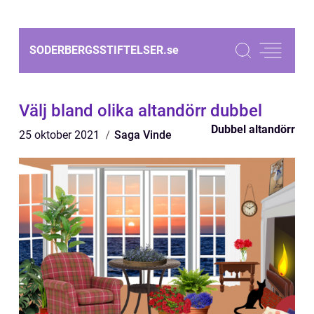
SODERBERGSSTIFTELSER.
se
Välj bland olika altandörr dubbel
Dubbel altandörr
25 oktober 2021
Saga Vinde