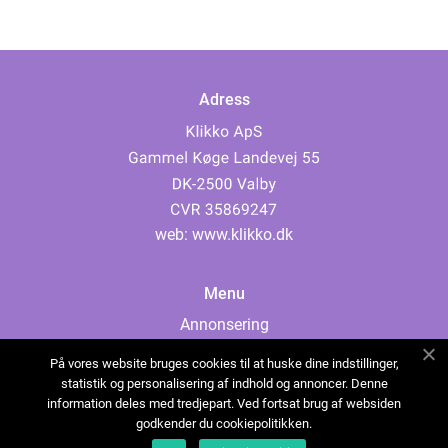
Adress
web:
www.klikko.dk
Menu
Annonsering
Om oss
På vores website bruges cookies til at huske dine indstillinger,
Cookies
statistik og personalisering af indhold og annoncer. Denne
information deles med tredjepart. Ved fortsat brug af websiden
Kontakta oss
godkender du cookiepolitikken.
Sitemap