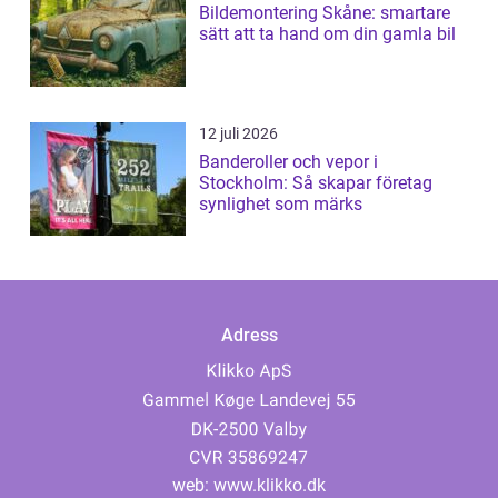
Bildemontering Skåne: smartare
sätt att ta hand om din gamla bil
12 juli 2026
Banderoller och vepor i
Stockholm: Så skapar företag
synlighet som märks
Adress
web:
www.klikko.dk