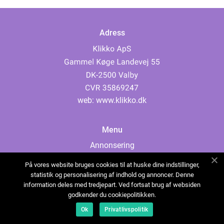
Adress
web:
www.klikko.dk
Menu
Annonsering
Om oss
På vores website bruges cookies til at huske dine indstillinger,
Cookies
statistik og personalisering af indhold og annoncer. Denne
information deles med tredjepart. Ved fortsat brug af websiden
Kontakta oss
godkender du cookiepolitikken.
Sitemap
Ok
Privatlivspolitik