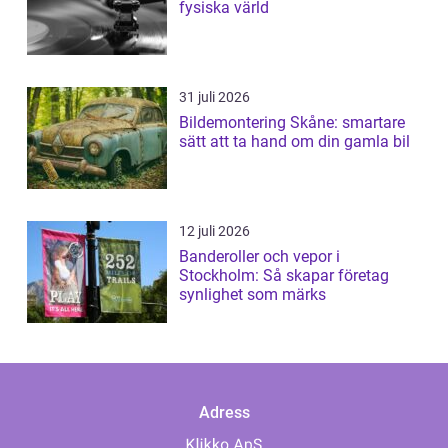
fysiska värld
31 juli 2026
Bildemontering Skåne: smartare
sätt att ta hand om din gamla bil
12 juli 2026
Banderoller och vepor i
Stockholm: Så skapar företag
synlighet som märks
Adress