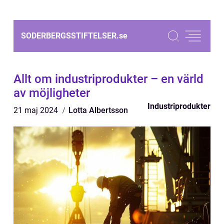
SODERBERGSSTIFTELSER.
se
Allt om industriprodukter – en värld
av möjligheter
Industriprodukter
21 maj 2024
Lotta Albertsson