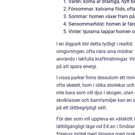
Våren: korna är dräktiga, nytt b
Försommar: kalvarna föds, ofta
Sommar: hornen växer fram på t
Sensommarhöst: hornen är färdi
Vinter: tjurarna tappar hornen 
I en älgpark blir detta tydligt i real
omgivningen, ofta nära sina mödrar.
används i lekfulla kraftmätningar. Vi
på att spara energi.
I vissa parker finns dessutom ett mi
ofta skelett, horn i olika storlekar o
inte bara som vilt djur i skogen, uta
skolklasser och barnfamiljer kan en 
på ett lättbegripligt sätt.
För den som vill uppleva en välskött 
lättillgängligt läge vid E4:an i Smål
förenas mötet med älgarna med prakt