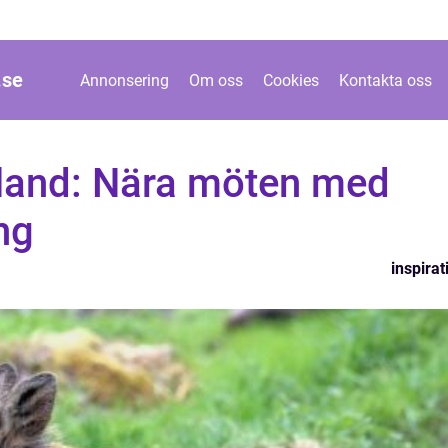
.
se
Annonsering
Om oss
Cookies
Kontakta oss
åland: Nära möten med
ng
inspirat