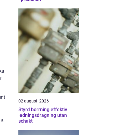
ka
r
unt
02 augusti 2026
Styrd borrning effektiv
ledningsdragning utan
na.
schakt