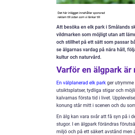
Att besöka en elk park i Smålands s
vildmarken som möjligt utan att läm
och stillhet på ett sätt som passar 
se älgarnas vardag på nära håll, följ
kultur och naturvård.
Varför en älgpark är 
En välplanerad elk park
ger utrymme 
utsiktsplatser, tydliga stigar och möjli
kalvarnas första tid i livet. Uppleve
konung står mitt i scenen och du som 
En älg kan vara svår att få syn på i d
stugor. I en älgpark förändras förutsä
miljö och på ett säkert avstånd men ä