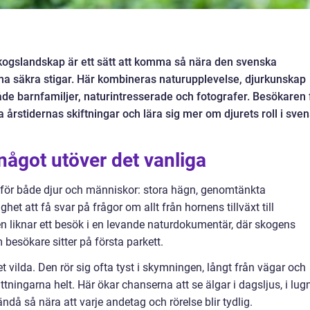
kogslandskap är ett sätt att komma så nära den svenska
na säkra stigar. Här kombineras naturupplevelse, djurkunskap
både barnfamiljer, naturintresserade och fotografer. Besökaren 
a årstidernas skiftningar och lära sig mer om djurets roll i sve
något utöver det vanliga
för både djur och människor: stora hägn, genomtänkta
ghet att få svar på frågor om allt från hornens tillväxt till
lsen liknar ett besök i en levande naturdokumentär, där skogens
besökare sitter på första parkett.
et vilda. Den rör sig ofta tyst i skymningen, långt från vägar och
ttningarna helt. Här ökar chanserna att se älgar i dagsljus, i lug
ndå så nära att varje andetag och rörelse blir tydlig.