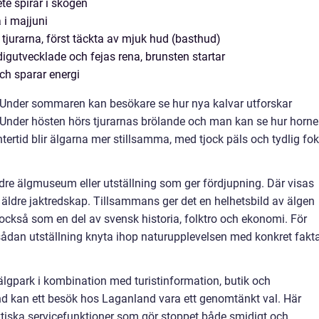
ete spirar i skogen
 i majjuni
jurarna, först täckta av mjuk hud (basthud)
gutvecklade och fejas rena, brunsten startar
och sparar energi
tid. Under sommaren kan besökare se hur nya kalvar utforskar
 Under hösten hörs tjurarnas brölande och man kan se hur horn
ntertid blir älgarna mer stillsamma, med tjock päls och tydlig fo
ndre älgmuseum eller utställning som ger fördjupning. Där visas
ch äldre jaktredskap. Tillsammans ger det en helhetsbild av älgen
n också som en del av svensk historia, folktro och ekonomi. För
sådan utställning knyta ihop naturupplevelsen med konkret fakt
älgpark i kombination med turistinformation, butik och
and kan ett besök hos Laganland vara ett genomtänkt val. Här
iska servicefunktioner som gör stoppet både smidigt och