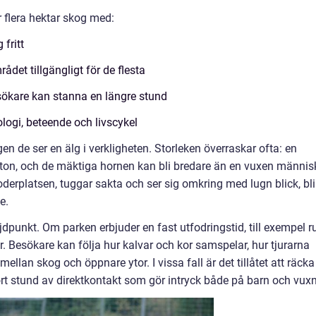
 flera hektar skog med:
fritt
det tillgängligt för de flesta
esökare kan stanna en längre stund
logi, beteende och livscykel
en de ser en älg i verkligheten. Storleken överraskar ofta: en
vt ton, och de mäktiga hornen kan bli bredare än en vuxen männis
oderplatsen, tuggar sakta och ser sig omkring med lugn blick, bli
e.
unkt. Om parken erbjuder en fast utfodringstid, till exempel r
. Besökare kan följa hur kalvar och kor samspelar, hur tjurarna
mellan skog och öppnare ytor. I vissa fall är det tillåtet att räcka
ort stund av direktkontakt som gör intryck både på barn och vux