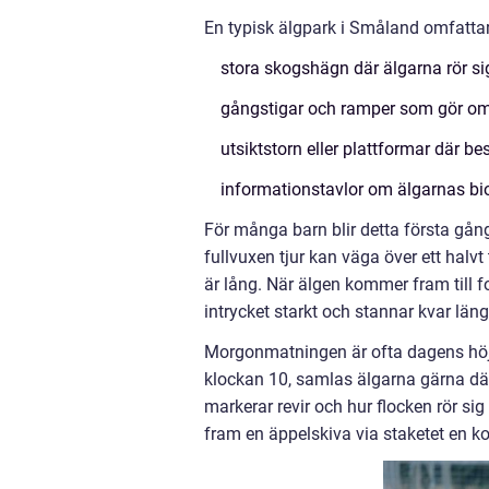
En typisk älgpark i Småland omfattar
stora skogshägn där älgarna rör sig 
gångstigar och ramper som gör områ
utsiktstorn eller plattformar där b
informationstavlor om älgarnas bio
För många barn blir detta första gång
fullvuxen tjur kan väga över ett hal
är lång. När älgen kommer fram till f
intrycket starkt och stannar kvar läng
Morgonmatningen är ofta dagens höjdp
klockan 10, samlas älgarna gärna där
markerar revir och hur flocken rör sig 
fram en äppelskiva via staketet en k