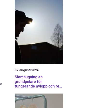
02 augusti 2026
Slamsugning en
grundpelare för
av
fungerande avlopp och ren
miljö