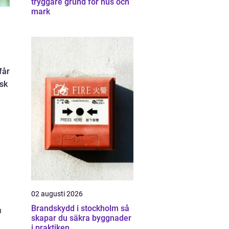
tryggare grund för hus och
mark
får
nsk
02 augusti 2026
Brandskydd i stockholm så
n
skapar du säkra byggnader
i praktiken