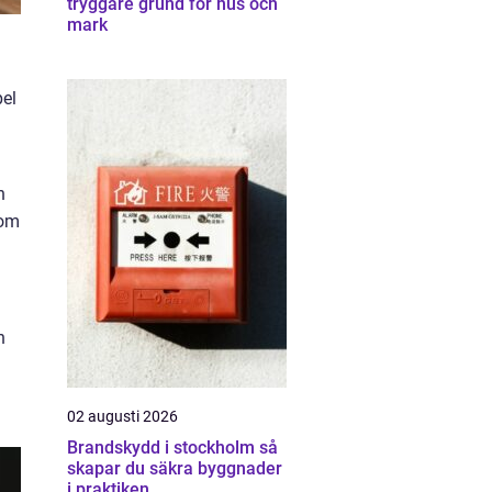
tryggare grund för hus och
mark
pel
n
som
n
02 augusti 2026
Brandskydd i stockholm så
skapar du säkra byggnader
i praktiken