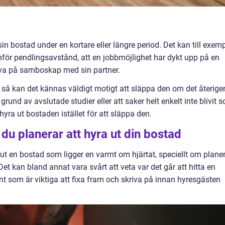
 sin bostad under en kortare eller längre period. Det kan till exem
för pendlingsavstånd, att en jobbmöjlighet har dykt upp på en
rova på samboskap med sin partner.
d så kan det kännas väldigt motigt att släppa den om det återige
på grund av avslutade studier eller att saker helt enkelt inte blivit 
 hyra ut bostaden istället för att släppa den.
 du planerar att hyra ut din bostad
 ut en bostad som ligger en varmt om hjärtat, speciellt om plane
 Det kan bland annat vara svårt att veta var det går att hitta en
nt som är viktiga att fixa fram och skriva på innan hyresgästen