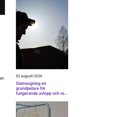
n
02 augusti 2026
den
Slamsugning en
grundpelare för
fungerande avlopp och ren
miljö