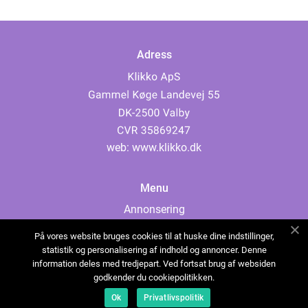
Adress
web:
www.klikko.dk
Menu
Annonsering
Om oss
På vores website bruges cookies til at huske dine indstillinger,
Cookies
statistik og personalisering af indhold og annoncer. Denne
information deles med tredjepart. Ved fortsat brug af websiden
Kontakta oss
godkender du cookiepolitikken.
Sitemap
Ok
Privatlivspolitik