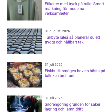
Etiketter med tryck på rulle: Smart
märkning för moderna
verksamheter
01 augusti 2026
Takbyte luleå så planerar du ett
tryggt och hållbart tak
31 juli 2026
Fiskbutik smögen havets bästa på
tallriken året runt
31 juli 2026
Silorengöring grunden för säker
lagring och jämn drift