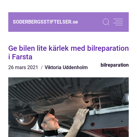
SODERBERGSSTIFTELSER.
se
Ge bilen lite kärlek med bilreparation
i Farsta
bilreparation
26 mars 2021
Viktoria Uddenholm