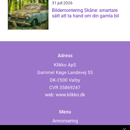
31 juli 2026
Bildemontering Skåne: smartare
sätt att ta hand om din gamla bil
Adress
web:
www.klikko.dk
Menu
Annonsering
Om oss