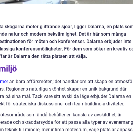
kta skogarna möter glittrande sjöar, ligger Dalarna, en plats so
ande natur och modern bekvämlighet. Det är här som många
destinationen för möten och konferenser. Dalarna erbjuder inte
klassiga konferensmöjligheter. För dem som söker en kreativ o
far är Dalarna den rätta platsen att välja.
miljö
 mer
än bara affärsmöten; det handlar om att skapa en atmosfä
as. Regionens naturliga skönhet skapar en unik bakgrund där
a på sina mål. Tack vare sitt avskilda läge erbjuder Dalarna en
kt för strategiska diskussioner och teambuilding-aktiviteter.
mötesområde som ändå behåller en känsla av avskildhet, är
erade och skräddarsydda för att passa alla typer av evenemang
 teknik till mindre, mer intima mötesrum, varje plats är anpas