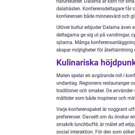
naturskatter. Dalarna är känt för sina
dalahästen. Konferensdeltagare får ch
konferensen både minnesvärd och gi
Utöver kultur erbjuder Dalarna även 
deltagarna ge sig ut på vandringar, 
sjöarna. Många konferensanläggningar
skapar möjligheter för återhämtning 
Kulinariska höjdpunk
Maten spelar en avgörande roll i konf
undantag. Regionens restauranger oc
traditioner och smaker. De använder 
måltider som både inspirerar och mät
Varje konferenspaket är noggrant utf
preferenser. Oavsett om du önskar en
smakrik lunchbuffé, är målet att er
social interaktion. För den som söke