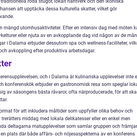
 traditionella röda stugor, lokalt hantverk och den ikoniska
ansen att upptäcka dessa kulturella skatter, vilket gör
vande.
en mängd utomhusaktiviteter. Efter en intensiv dag med möten 
cykelturer eller njuta av en avkopplande dag vid någon av de må
 i Dalarna erbjuder dessutom spa och wellness-faciliteter, vilk
och avkoppling efter produktiva arbetsdagar.
ter
erensupplevelsen, och i Dalarna är kulinariska upplevelser inte e
h konferenskök erbjuder en gastronomisk resa som speglar lok
sig av säsongens bästa råvaror, ofta närproducerade, för att sk
tar.
ormat för att inkludera måltider som uppfyller olika behov och
 trerätters middag med lokala delikatesser eller en enkel men
bjuda deltagarna matupplevelser som samlar gruppen och främja
r en plats där både affärs- och nöjesaspekterna av en konferens