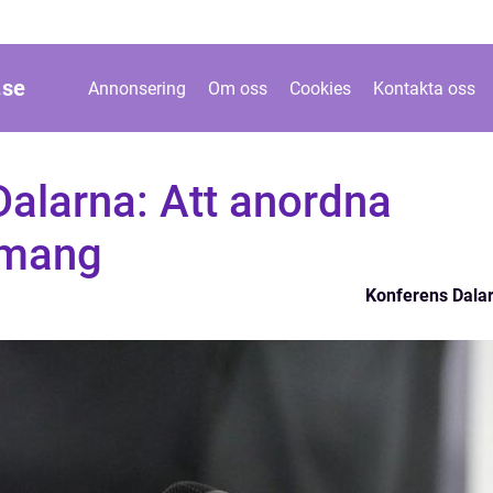
.
se
Annonsering
Om oss
Cookies
Kontakta oss
Dalarna: Att anordna
emang
Konferens Dala