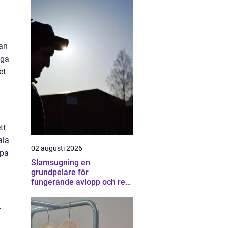
kan
nga
et
tt
ala
02 augusti 2026
apa
Slamsugning en
grundpelare för
fungerande avlopp och ren
miljö
r