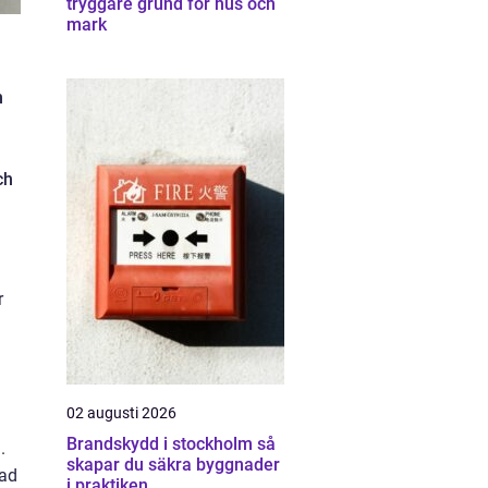
tryggare grund för hus och
mark
m
ch
r
02 augusti 2026
Brandskydd i stockholm så
.
skapar du säkra byggnader
sad
i praktiken