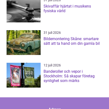
31 juli 2026
Skivaffär hjärtat i musikens
fysiska värld
31 juli 2026
Bildemontering Skåne: smartare
sätt att ta hand om din gamla bil
12 juli 2026
Banderoller och vepor i
Stockholm: Så skapar företag
synlighet som märks