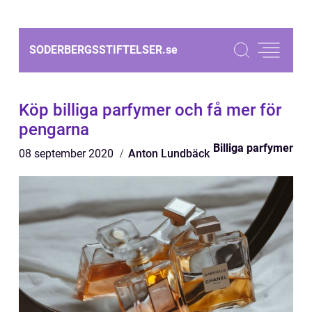
SODERBERGSSTIFTELSER.
se
Köp billiga parfymer och få mer för
pengarna
Billiga parfymer
08 september 2020
Anton Lundbäck