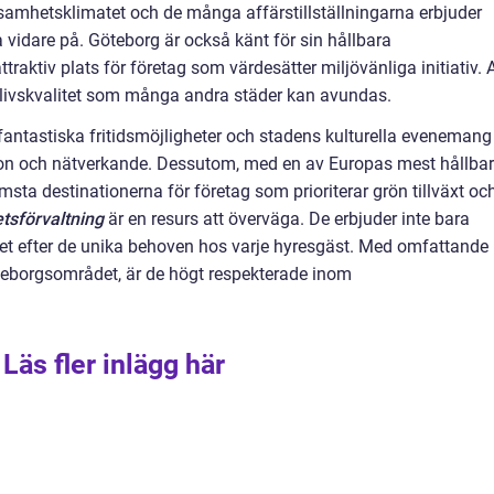
ksamhetsklimatet och de många affärstillställningarna erbjuder
 vidare på. Göteborg är också känt för sin hållbara
attraktiv plats för företag som värdesätter miljövänliga initiativ. A
 livskvalitet som många andra städer kan avundas.
antastiska fritidsmöjligheter och stadens kulturella evenemang
ation och nätverkande. Dessutom, med en av Europas mest hållba
msta destinationerna för företag som prioriterar grön tillväxt oc
tsförvaltning
är en resurs att överväga. De erbjuder inte bara
et efter de unika behoven hos varje hyresgäst. Med omfattande
Göteborgsområdet, är de högt respekterade inom
Läs fler inlägg här