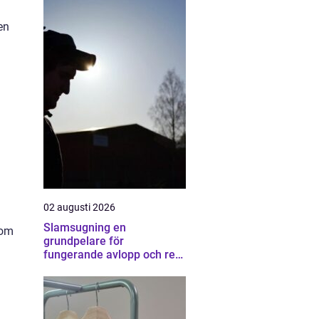
en
02 augusti 2026
Slamsugning en
som
grundpelare för
fungerande avlopp och ren
miljö