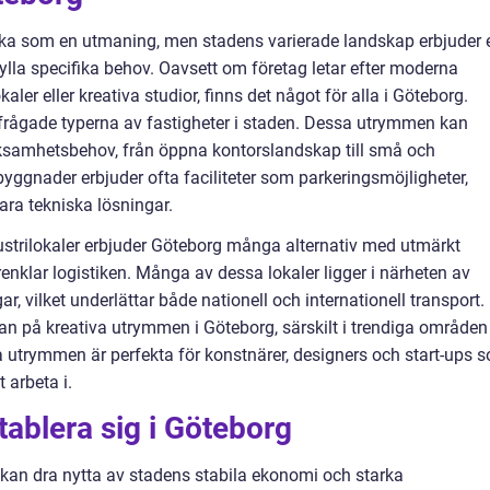
ka som en utmaning, men stadens varierade landskap erbjuder 
lla specifika behov. Oavsett om företag letar efter moderna
ler eller kreativa studior, finns det något för alla i Göteborg.
rfrågade typerna av fastigheter i staden. Dessa utrymmen kan
rksamhetsbehov, från öppna kontorslandskap till små och
gnader erbjuder ofta faciliteter som parkeringsmöjligheter,
ra tekniska lösningar.
ndustrilokaler erbjuder Göteborg många alternativ med utmärkt
förenklar logistiken. Många av dessa lokaler ligger i närheten av
 vilket underlättar både nationell och internationell transport.
an på kreativa utrymmen i Göteborg, särskilt i trendiga områden
trymmen är perfekta för konstnärer, designers och start-ups 
 arbeta i.
tablera sig i Göteborg
 kan dra nytta av stadens stabila ekonomi och starka