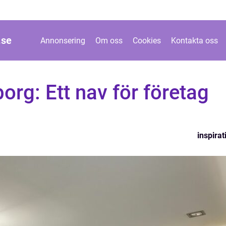
.
se
Annonsering
Om oss
Cookies
Kontakta oss
org: Ett nav för företag
n
inspirat