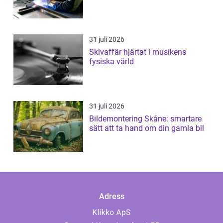
31 juli 2026
Skivaffär hjärtat i musikens
fysiska värld
31 juli 2026
Bildemontering Skåne: smartare
sätt att ta hand om din gamla bil
Adress