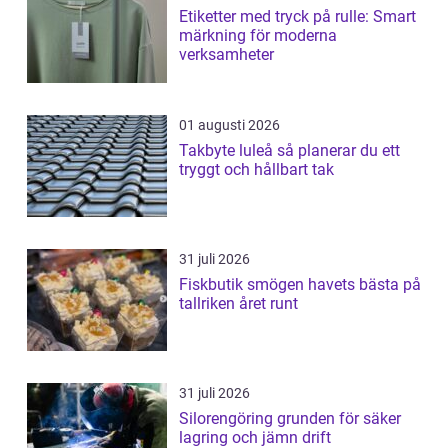
Etiketter med tryck på rulle: Smart
märkning för moderna
verksamheter
01 augusti 2026
Takbyte luleå så planerar du ett
tryggt och hållbart tak
31 juli 2026
Fiskbutik smögen havets bästa på
tallriken året runt
31 juli 2026
Silorengöring grunden för säker
lagring och jämn drift